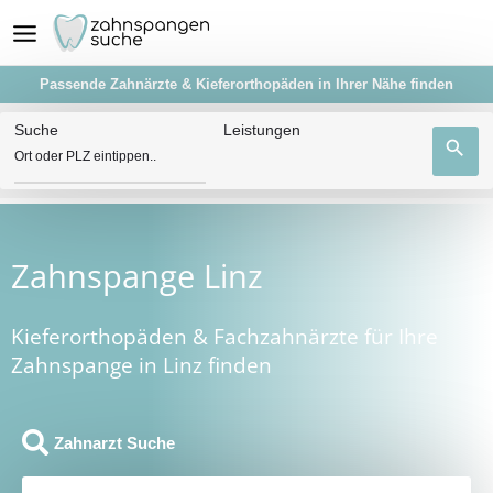
Passende Zahnärzte & Kieferorthopäden in Ihrer Nähe finden
Suche
Leistungen
search
Zahnspange Linz
Kieferorthopäden & Fachzahnärzte für Ihre
Zahnspange in Linz finden
Zahnarzt Suche