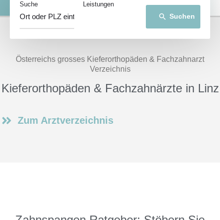
Suche
Leistungen
Suchen
search
Österreichs grosses Kieferorthopäden & Fachzahnarzt
Verzeichnis
Kieferorthopäden & Fachzahnärzte in Linz
Zum Arztverzeichnis
Zahnspangen Ratgeber: Stöbern Sie