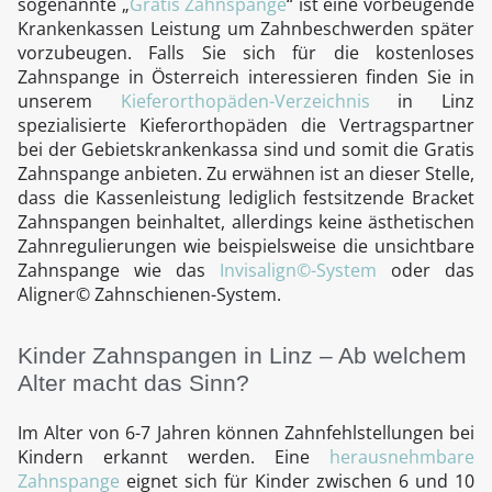
sogenannte „
Gratis Zahnspange
“ ist eine vorbeugende
Krankenkassen Leistung um Zahnbeschwerden später
vorzubeugen. Falls Sie sich für die kostenloses
Zahnspange in Österreich interessieren finden Sie in
unserem
Kieferorthopäden-Verzeichnis
in Linz
spezialisierte Kieferorthopäden die Vertragspartner
bei der Gebietskrankenkassa sind und somit die Gratis
Zahnspange anbieten. Zu erwähnen ist an dieser Stelle,
dass die Kassenleistung lediglich festsitzende Bracket
Zahnspangen beinhaltet, allerdings keine ästhetischen
Zahnregulierungen wie beispielsweise die unsichtbare
Zahnspange wie das
Invisalign©-System
oder das
Aligner© Zahnschienen-System.
Kinder Zahnspangen in Linz – Ab welchem
Alter macht das Sinn?
Im Alter von 6-7 Jahren können Zahnfehlstellungen bei
Kindern erkannt werden. Eine
herausnehmbare
Zahnspange
eignet sich für Kinder zwischen 6 und 10