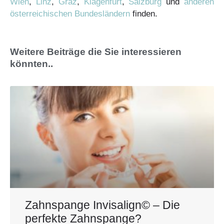
Wien
,
Linz
,
Graz
,
Klagenfurt
,
Salzburg
und
anderen
österreichischen Bundesländern
finden.
Weitere Beiträge die Sie interessieren
könnten..
Zahnspange Invisalign© – Die
perfekte Zahnspange?